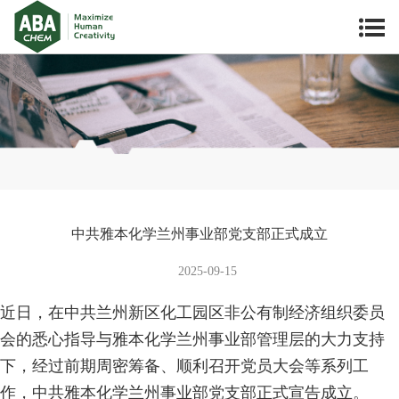
中共雅本化学兰州事业部党支部正式成立
2025-09-15
近日，在中共兰州新区化工园区非公有制经济组织委员
会的悉心指导与雅本化学兰州事业部管理层的大力支持
下，经过前期周密筹备、顺利召开党员大会等系列工
作，中共雅本化学兰州事业部党支部正式宣告成立。