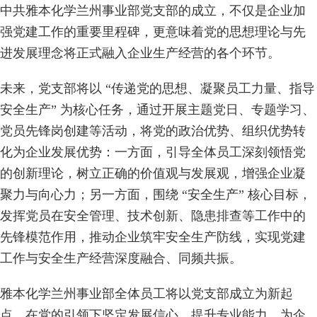
中共雅本化学兰州事业部党支部的成立，不仅是企业加
强党建工作的重要里程碑，更意味着党的思想理论与先
进发展理念将正式融入企业生产经营的各个环节。
未来，党支部将以 “传递党的思想、凝聚员工力量、指导
安全生产” 为核心任务，通过开展主题党日、专题学习、
党员先锋岗创建等活动，将党的政治优势、组织优势转
化为企业发展优势：一方面，引导全体员工深刻领悟党
的创新理论，树立正确的价值观与发展观，增强企业凝
聚力与向心力；另一方面，围绕 “安全生产” 核心目标，
发挥党员在安全管理、技术创新、隐患排查等工作中的
先锋模范作用，推动企业筑牢安全生产防线，实现党建
工作与安全生产经营深度融合、同频共振。
雅本化学兰州事业部全体员工将以党支部成立为新起
点，在党的引领下坚定发展信心、提升专业能力，为企