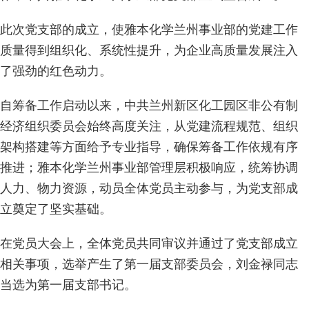
此次党支部的成立，使雅本化学兰州事业部的党建工作
质量得到组织化、系统性提升，为企业高质量发展注入
了强劲的红色动力。
自筹备工作启动以来，中共兰州新区化工园区非公有制
经济组织委员会始终高度关注，从党建流程规范、组织
架构搭建等方面给予专业指导，确保筹备工作依规有序
推进；雅本化学兰州事业部管理层积极响应，统筹协调
人力、物力资源，动员全体党员主动参与，为党支部成
立奠定了坚实基础。
在党员大会上，全体党员共同审议并通过了党支部成立
相关事项，选举产生了第一届支部委员会，刘金禄同志
当选为第一届支部书记。