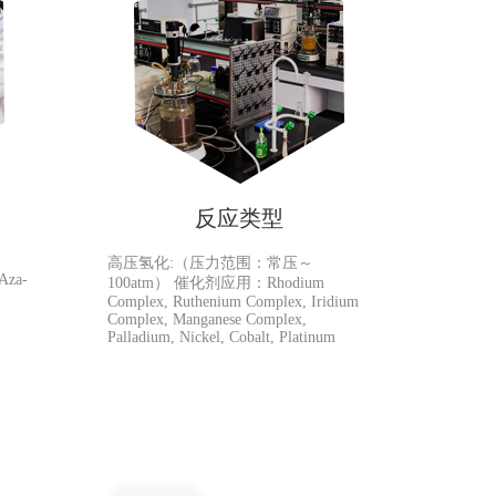
反应类型
高压氢化:（压力范围：常压～
 Aza-
100atm） 催化剂应用：Rhodium
Complex, Ruthenium Complex, Iridium
Complex, Manganese Complex,
Palladium, Nickel, Cobalt, Platinum