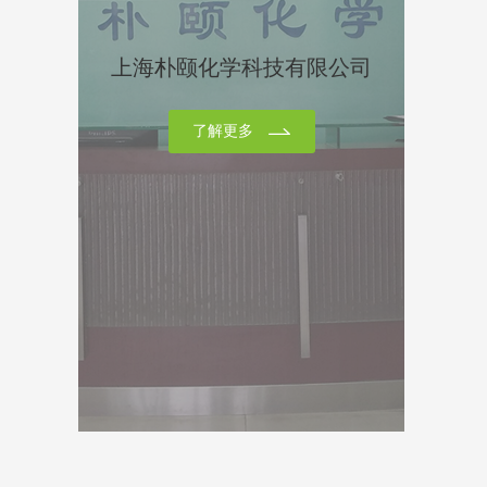
园区内研发设备种类最全的单位之一。
上海朴颐化学科技有限公司
雅本化学于2014年加盟上海研发公共服务平台。一
方面，雅本化学利用平台提供的科研机构、仪器设
施、科技文献和科研数据等科技创新资源服务于企
了解更多
业自身新技术、新产品的开发，另一方面，雅本化
学共享了一系列大型仪器设施给平台，为广大科技
创新企业提供专业的检测技术服务。服务对象包括
复星医药、扬子江药业、华海药业等累计已达50余
家，年检测样品接近10000个（次）。多次荣获平
台颁发的《优秀服务机构奖》和《最具网络人气
奖》。