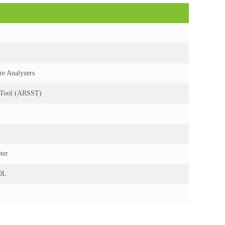
re Analyzers
 Tool (ARSST)
ter
20L