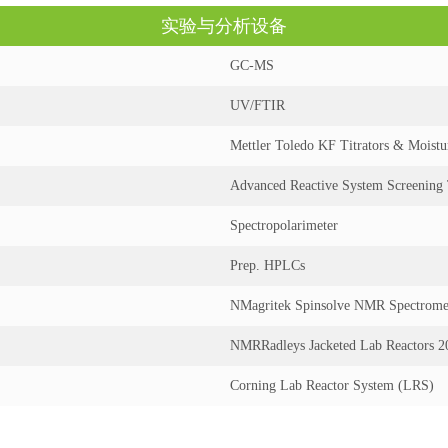
实验与分析设备
GC-MS
UV/FTIR
Mettler Toledo KF Titrators & Moistu
Advanced Reactive System Screening
Spectropolarimeter
Prep. HPLCs
N
Magritek Spinsolve NMR Spectrome
NMR
Radleys Jacketed Lab Reactors 
Corning Lab Reactor System (LRS)