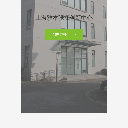
颐辉生物自2009年成立以来，已经开发并成功产业
上海雅本张江创新中心
化了数十个医药中间体产品特别在非天然氨基酸,手
性醇和手性胺等产品具有较强的技术优势，2015年
获得上海市科技进步一等奖。通过与中国科学院上
了解更多
海生命科学研究院湖州工业生物技术中心的合作,目
前已经开积累了1000余种覆盖78类生物催化酶，构
成了覆盖通用酶以外大部分酶促反应的酶制剂库,这
些酶可以根据客户的需要提供酶定制生产。